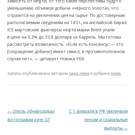
зависеть от нефти, от того какие перспективы будут к
уменьшению объемов добычи «черного золота», что
отразится на увеличении цен на сырье. По достоверным
располагаемым сведениям на 14:51, на английской бирже
ICE мартовские фьючерсы нефти марки Brent упали
в цене на 0,3% до 33,8 доллара за баррель. Мы готовы
рассмотреть возможность. «Если есть консенсус — это
[сокращение добычи] имеет смысл, в противоположном
случае нет», — цитирует Новака РБК.
Запись опубликована
автором
news news
в рубрике
news
.
Навигация по записям
←
Опель обнародовал
С 1 февраля в РФ увеличили
фотографии купе GT
пенсии и социальные
выплаты
→