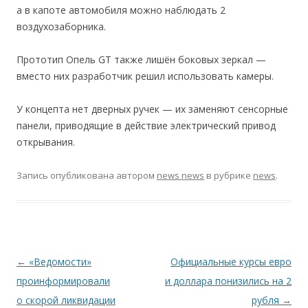
а в капоте автомобиля можно наблюдать 2
воздухозаборника.
Прототип Опель GT также лишён боковых зеркал —
вместо них разработчик решил использовать камеры.
У концепта нет дверных ручек — их заменяют сенсорные
панели, приводящие в действие электрический привод
открывания.
Запись опубликована
автором
news news
в рубрике
news
.
Навигация по записям
←
«Ведомости»
Официальные курсы евро
проинформировали
и доллара понизились на 2
о скорой ликвидации
рубля
→