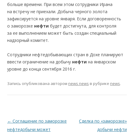
больше времени. При всем этом сотрудники Ирана
на встречу не приехали. Добыча черного золота
зафиксируется на уровне января. Если договоренность
о заморозке
нефти
будет достигнута, для контроля
за ее выполнением может быть создан специальный
надзорный комитет.
Сотрудники нефтедобывающих стран в Дохе планируют
ввести ограничение на добычу
нефти
на январском
уровне до конца сентября 2016 г.
Запись опубликована
автором
news news
в рубрике
news
.
Навигация по записям
←
Соглашение по заморозке
Сделка по «заморозке»
нефтедобычи может
добычи нефти