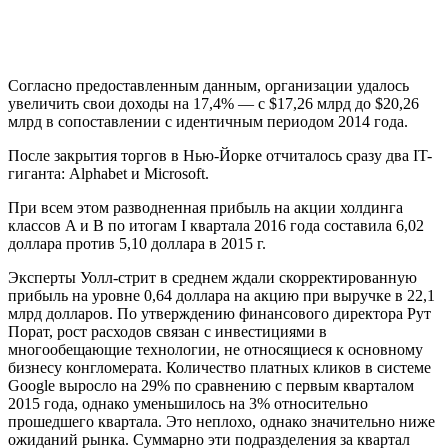
Согласно предоставленным данным, организации удалось
увеличить свои доходы на 17,4% — с $17,26 млрд до $20,26
млрд в сопоставлении с идентичным периодом 2014 года.
После закрытия торгов в Нью-Йорке отчиталось сразу два IT-
гиганта: Alphabet и Microsoft.
При всем этом разводненная прибыль на акции холдинга
классов A и B по итогам I квартала 2016 года составила 6,02
доллара против 5,10 доллара в 2015 г.
Эксперты Уолл-стрит в среднем ждали скорректированную
прибыль на уровне 0,64 доллара на акцию при выручке в 22,1
млрд долларов. По утверждению финансового директора Рут
Порат, рост расходов связан с инвестициями в
многообещающие технологии, не относящиеся к основному
бизнесу конгломерата. Количество платных кликов в системе
Google выросло на 29% по сравнению с первым кварталом
2015 года, однако уменьшилось на 3% относительно
прошедшего квартала. Это неплохо, однако значительно ниже
ожиданий рынка. Суммарно эти подразделения за квартал