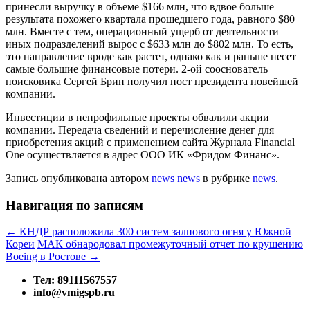
принесли выручку в объеме $166 млн, что вдвое больше
результата похожего квартала прошедшего года, равного $80
млн. Вместе с тем, операционный ущерб от деятельности
иных подразделений вырос с $633 млн до $802 млн. То есть,
это направление вроде как растет, однако как и раньше несет
самые большие финансовые потери. 2-ой сооснователь
поисковика Сергей Брин получил пост президента новейшей
компании.
Инвестиции в непрофильные проекты обвалили акции
компании. Передача сведений и перечисление денег для
приобретения акций с применением сайта Журнала Financial
One осуществляется в адрес ООО ИК «Фридом Финанс».
Запись опубликована
автором
news news
в рубрике
news
.
Навигация по записям
←
КНДР расположила 300 систем залпового огня у Южной
Кореи
МАК обнародовал промежуточный отчет по крушению
Boeing в Ростове
→
Тел: 89111567557
info@vmigspb.ru