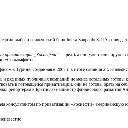
фти» выбран итальянский банк Intesa Sanpaolo S. P.A., поведа
ии приватизации „Роснефти“
— ред.), а они уже транслируют э
ии «Совкомфлот».
исом в Турине, созданная в 2007 г. в итоге слияния 2-х итальянс
ь и ряд иных публичных компаний не менее остальных готовы к
овать в готовящейся приватизации, они не готовы брать на себя
дал репортерам в Братиславе министр финансового развития Алек
рала консультантом по приватизации «Роснефти» американскую
неизвестно.