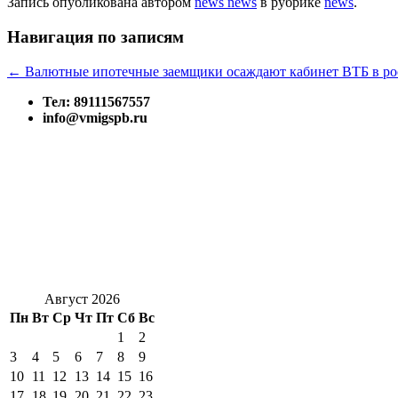
Запись опубликована
автором
news news
в рубрике
news
.
Навигация по записям
←
Валютные ипотечные заемщики осаждают кабинет ВТБ в ро
Тел: 89111567557
info@vmigspb.ru
Август 2026
Пн
Вт
Ср
Чт
Пт
Сб
Вс
1
2
3
4
5
6
7
8
9
10
11
12
13
14
15
16
17
18
19
20
21
22
23