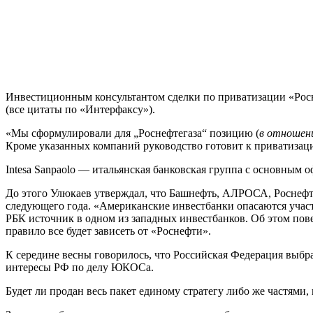
Инвестиционным консультантом сделки по приватизации «Росне
(все цитаты по «Интерфаксу»).
«Мы сформулировали для „Роснефтегаза“ позицию (
в отношен
Кроме указанных компаний руководство готовит к приватизац
Intesa Sanpaolo — итальянская банковская группа с основным оф
До этого Улюкаев утверждал, что Башнефть, АЛРОСА, Роснефт
следующего года. «Американские инвестбанки опасаются участв
РБК источник в одном из западных инвестбанков. Об этом пове
правило все будет зависеть от «Роснефти».
К середине весны говорилось, что Российская Федерация выб
интересы РФ по делу ЮКОСа.
Будет ли продан весь пакет единому стратегу либо же частями, 