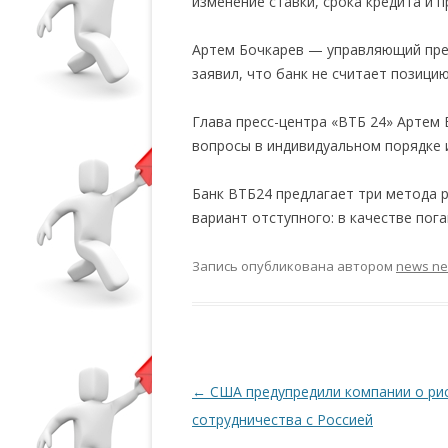
изменение ставки, срока кредита и 
Артем Бочкарев — управляющий прес
заявил, что банк не считает позици
Глава пресс-центра «ВТБ 24» Артем
вопросы в индивидуальном порядке и
Банк ВТБ24 предлагает три метода 
вариант отступного: в качестве пог
Запись опубликована
автором
news n
Навигация по записям
←
США предупредили компании о ри
сотрудничества с Россией