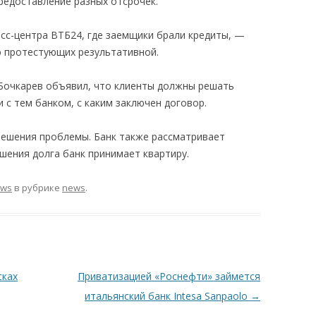
предоставление разных отсрочек.
с-центра ВТБ24, где заемщики брали кредиты, —
ю протестующих результативной.
 Бочкарев объявил, что клиенты должны решать
 с тем банком, с каким заключен договор.
решения проблемы. Банк также рассматривает
ашения долга банк принимает квартиру.
ews
в рубрике
news
.
сках
Приватизацией «Роснефти» займется
итальянский банк Intesa Sanpaolo
→