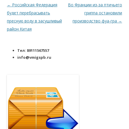
Навигация по записям
←
Российская Федерация
Во Франции из-за птичьего
будет перебрасывать
гриппа остановили
пресную воду в засушливый
производство фуа-гра
→
район Китая
Тел: 89111567557
info@vmigspb.ru