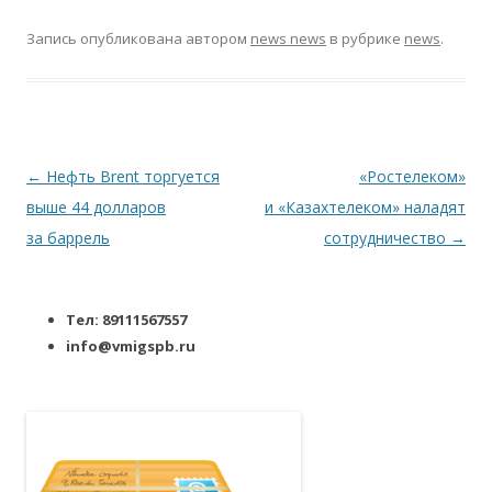
Запись опубликована
автором
news news
в рубрике
news
.
Навигация по записям
←
Нефть Brent торгуется
«Ростелеком»
выше 44 долларов
и «Казахтелеком» наладят
за баррель
сотрудничество
→
Тел: 89111567557
info@vmigspb.ru