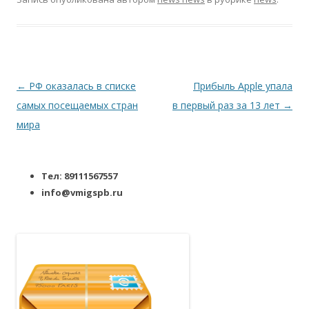
Навигация по записям
←
РФ оказалась в списке
Прибыль Apple упала
самых посещаемых стран
в первый раз за 13 лет
→
мира
Тел: 89111567557
info@vmigspb.ru