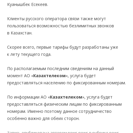
Куанышбек Есекеев.
Клиенты русского оператора связи также могут
пользоваться возможностью безлимитных звонков
в Казахстан.
Скорее всего, первые тарифы будут разработаны уже
к лету текущего года.
По располагаемым последним сведениям на данный
момент АО «
Казахтелеком
», услуга будет
предоставляться населению по фиксированным номерам.
По информации АО «
Казахтелеком
», услуга будет
предоставляться физическим лицам по фиксированным
номерам. Именно поэтому данное сотрудничество
особенно важно для обеих сторон.
Запись опубликована
автором
news news
в рубрике
news
.