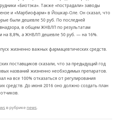
рудники «Биотэка». Также «пострадали» заводы
Пензе и «Марбиофарм» в Йошкар-Оле. Он сказал, что
орые были дешевле 50 руб. По последней
внадзора, в общем ЖНВЛП по результатам
 на 8,8%, а ЖНВЛП дешевле 50 руб. — на 16%.
пуск жизненно важных фармацевтических средств.
ских поставщиков сказали, что за предыдущий год
говых названий жизненно необходимых препаратов.
ал на все 100% отказаться от регулирования
х средств. До июня 2016 оно должно создать план
отчиков.
ews
в рубрике
news
.