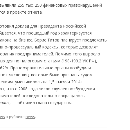
выявили 255 тыс. 250 финансовых правонарушений
тся в проекте отчета.
отовил доклад для Президента Российской
бщается, что прошедший год характеризуется
акона на бизнес. Борис Титов планирует предложить
овно-процессуальный кодексы, которые дозволят
дования предпринимателей. Помимо того выросло
х дел по налоговым статьям (198-199.2 УК РФ),
 62%. Правоохранительные органы возбудили
А вот число лиц, которые были признаны судом
ниям, уменьшилось на 1,5 тысячи 2014 г.
т, что с 2008 года число случаев возбуждения
инимателей последовательно сокращалось.
тили
», — объявил глава государства.
ews
в рубрике
news
.