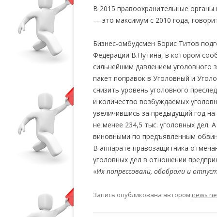
В 2015 правоохранительные органы 
— это максимум с 2010 года, говори
Бизнес-омбудсмен Борис Титов подг
Федерации В.Путина, в котором соо
сильнейшим давлением уголовного з
пакет поправок в Уголовный и Угол
снизить уровень уголовного пресле
и количество возбуждаемых уголовны
увеличившись за предыдущий год на
не менее 234,5 тыс. уголовных дел. 
виновными по предъявленным обвине
В аппарате правозащитника отмечаю
уголовных дел в отношении предпр
«
Их попрессовали, обобрали и отпус
Запись опубликована
автором
news n