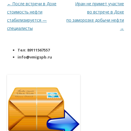
Навигация по записям
←
После встречи в Дохе
Иран не примет участие
стоимость нефти
во встрече в Дохе
стабилизируется —
по заморозке добычи нефти
специалисты
→
Тел: 89111567557
info@vmigspb.ru