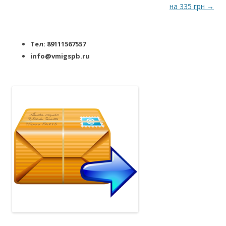
на 335 грн
→
Тел: 89111567557
info@vmigspb.ru