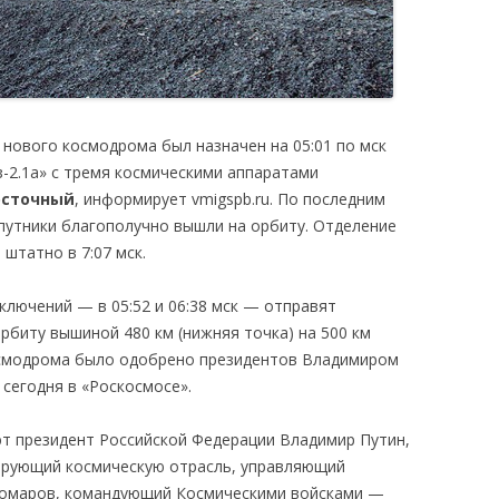
с нового космодрома был назначен на 05:01 по мск
з-2.1а» с тремя космическими аппаратами
осточный
, информирует vmigspb.ru. По последним
путники благополучно вышли на орбиту. Отделение
штатно в 7:07 мск.
ключений — в 05:52 и 06:38 мск — отправят
рбиту вышиной 480 км (нижняя точка) на 500 км
космодрома было одобрено президентов Владимиром
 сегодня в «Роскосмосе».
т президент Российской Федерации Владимир Путин,
ирующий космическую отрасль, управляющий
Комаров, командующий Космическими войсками —