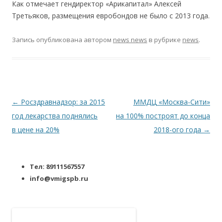
Как отмечает гендиректор «Арикапитал» Алексей
Третьяков, размещения евробондов не было с 2013 года.
Запись опубликована
автором
news news
в рубрике
news
.
Навигация по записям
←
Росздравнадзор: за 2015
ММДЦ «Москва-Сити»
год лекарства поднялись
на 100% построят до конца
в цене на 20%
2018-ого года
→
Тел: 89111567557
info@vmigspb.ru