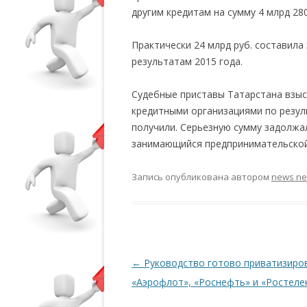
другим кредитам на сумму 4 млрд 28
Практически 24 млрд руб. составил
результатам 2015 года.
Судебные приставы Татарстана взыск
кредитными организациями по резул
получили. Серьезную сумму задолжал
занимающийся предпринимательской
Запись опубликована
автором
news n
Навигация по записям
←
Руководство готово приватизиро
«Аэрофлот», «Роснефть» и «Ростеле