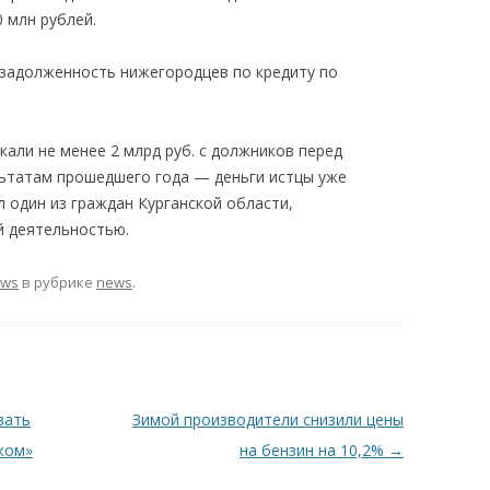
0 млн рублей.
а задолженность нижегородцев по кредиту по
али не менее 2 млрд руб. с должников перед
ьтатам прошедшего года — деньги истцы уже
 один из граждан Курганской области,
 деятельностью.
ews
в рубрике
news
.
вать
Зимой производители снизили цены
ком»
на бензин на 10,2%
→