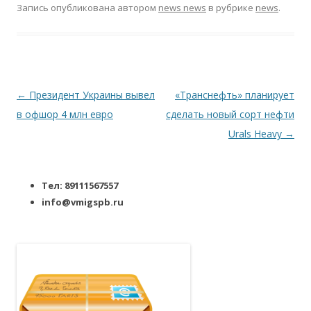
Запись опубликована
автором
news news
в рубрике
news
.
Навигация по записям
←
Президент Украины вывел
«Транснефть» планирует
в офшор 4 млн евро
сделать новый сорт нефти
Urals Heavy
→
Тел: 89111567557
info@vmigspb.ru