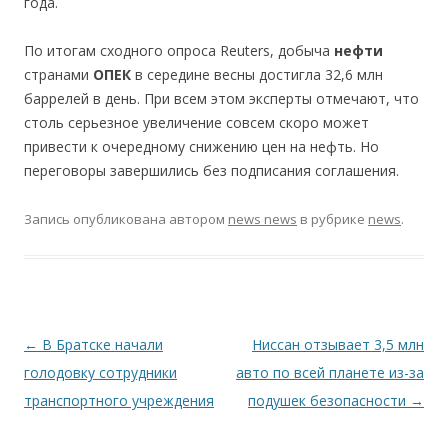
года.
По итогам сходного опроса Reuters, добыча
нефти
странами
ОПЕК
в середине весны достигла 32,6 млн
баррелей в день. При всем этом эксперты отмечают, что
столь серьезное увеличение совсем скоро может
привести к очередному снижению цен на нефть. Но
переговоры завершились без подписания соглашения.
Запись опубликована
автором
news news
в рубрике
news
.
Навигация по записям
←
В Братске начали
Ниссан отзывает 3,5 млн
голодовку сотрудники
авто по всей планете из-за
транспортного учреждения
подушек безопасности
→