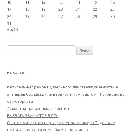
10
11
12
13
14
15
16
17
18
19
20
21
22
23
24
25
26
27
28
29
30
31
« Дек
Найти:
НОВОСТИ
Капитальный ремонт дизельного двигателя: диагностика,
этапы, выбор между гильзовкой и контрактом | Руководство
от моториста
Демонтаж напольных покрытий
ВЫЗВАТЬ ЭВАКУАТОР В СПб
Сын экс-министра спорта разнес остановку в Подольске
На сына замглавы «ЛУКойла» завели дело