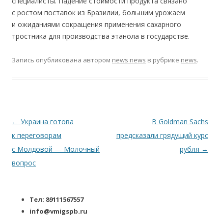
специалисты. Падение стоимости продукта связано
с ростом поставок из Бразилии, большим урожаем
и ожиданиями сокращения применения сахарного
тростника для производства этанола в государстве.
Запись опубликована
автором
news news
в рубрике
news
.
Навигация по записям
←
Украина готова
В Goldman Sachs
к переговорам
предсказали грядущий курс
с Молдовой — Молочный
рубля
→
вопрос
Тел: 89111567557
info@vmigspb.ru