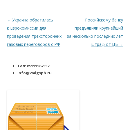
Навигация по записям
←
Украина обратилась
Российскому банку
к Еврокомиссии для
предъявили крупнейший
проведения трехсторонних
за несколько последних лет
газовых переговоров с РФ
штраф от ЦБ
→
Тел: 89111567557
info@vmigspb.ru