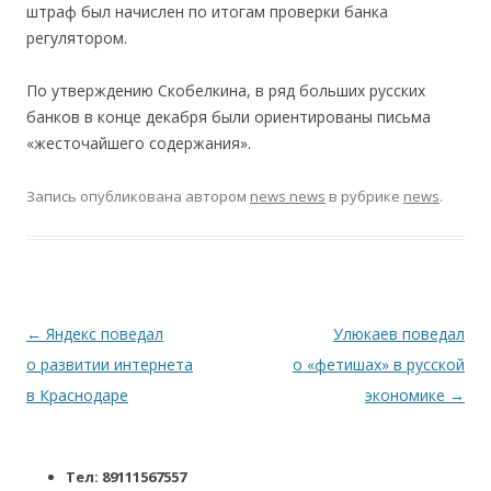
штраф был начислен по итогам проверки банка
регулятором.
По утверждению Скобелкина, в ряд больших русских
банков в конце декабря были ориентированы письма
«жесточайшего содержания».
Запись опубликована
автором
news news
в рубрике
news
.
Навигация по записям
←
Яндекс поведал
Улюкаев поведал
о развитии интернета
о «фетишах» в русской
в Краснодаре
экономике
→
Тел: 89111567557