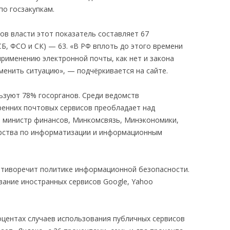
по госзакупкам.
ов власти этот показатель составляет 67
СБ, ФСО и СК) — 63. «В РФ вплоть до этого времени
применению электронной почты, как нет и закона
менить ситуацию», — подчёркивается на сайте.
ьзуют 78% госорганов. Среди ведомств
тренних почтовых сервисов преобладает над
 министр финансов, Минкомсвязь, Минэкономики,
рства по информатизации и информационным
отиворечит политике информационной безопасности.
вание иностранных сервисов Google, Yahoo
оцентах случаев использования публичных сервисов